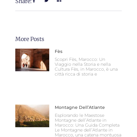
Share:
More Posts
Fès
Scopri Fès, Marocco: Un
Viaggio nella Storia e nella
Cultura Fès, in Marocco, è una
città ricca di storia e
Montagne Dell’Atlante
Esplorando le Maestose
Montagne dell’Atlante in
Marocco: Una Guida Completa
Le Montagne dell’Atlante in
Marocco, una catena montuosa