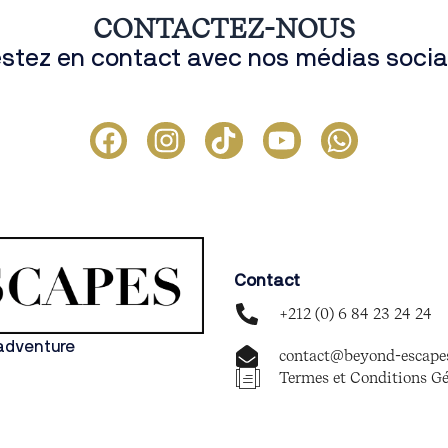
CONTACTEZ-NOUS
stez en contact avec nos médias soci
F
I
T
Y
W
a
n
i
o
h
c
s
k
u
a
e
t
t
t
t
b
a
o
u
s
o
g
k
b
a
Contact
o
r
e
p
+212 (0) 6 84 23 24 24
k
a
p
m
adventure
contact@beyond-escape
Termes et Conditions Gé