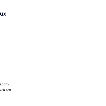
aux
s.com
nérales